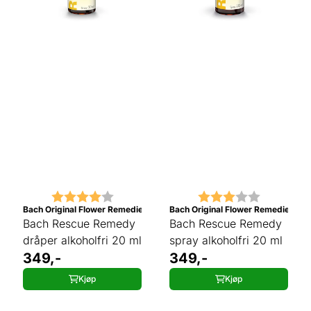
Karakter:
4.0 av 5 mulige
Karakter:
3.0 av 5 
Bach Original Flower Remedies
Bach Original Flower Remedies
Bach Rescue Remedy
Bach Rescue Remedy
dråper alkoholfri 20 ml
spray alkoholfri 20 ml
349,-
349,-
Kjøp
Kjøp