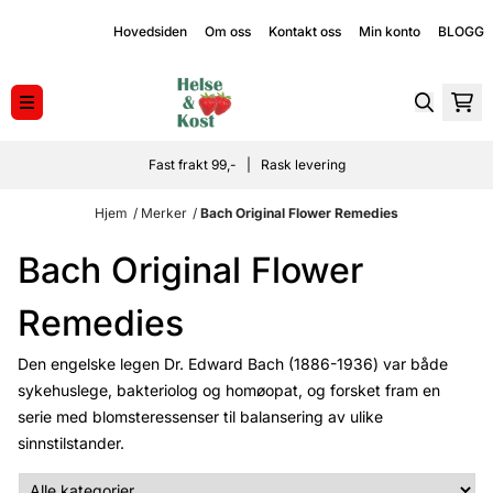
Hopp til innhold
Hovedsiden
Om oss
Kontakt oss
Min konto
BLOGG
Fast frakt 99,- | Rask levering
Hjem
/
Merker
/
Bach Original Flower Remedies
Bach Original Flower
Remedies
Den engelske legen Dr. Edward Bach (1886-1936) var både
sykehuslege, bakteriolog og homøopat, og forsket fram en
serie med blomsteressenser til balansering av ulike
sinnstilstander.