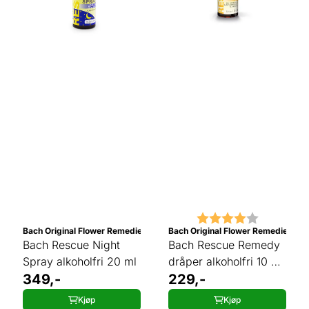
Karakter:
4.0 av 5 
Bach Original Flower Remedies
Bach Original Flower Remedies
Bach Rescue Night
Bach Rescue Remedy
Spray alkoholfri 20 ml
dråper alkoholfri 10 ml
349,-
liten flaske
229,-
Kjøp
Kjøp