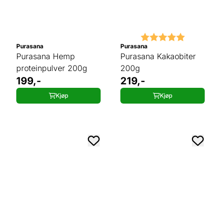
Karakter:
5.0 av 5 
Purasana
Purasana
Purasana Hemp
Purasana Kakaobiter
proteinpulver 200g
200g
199,-
219,-
Kjøp
Kjøp