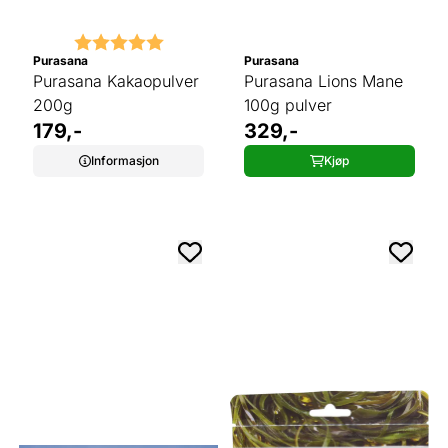
Karakter:
5.0 av 5 mulige
Purasana
Purasana
Purasana Kakaopulver
Purasana Lions Mane
200g
100g pulver
179,-
329,-
Informasjon
Kjøp