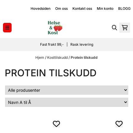
Hopp til innhold
Hovedsiden
Om oss
Kontakt oss
Min konto
BLOGG
Fast frakt 99,- | Rask levering
Hjem
/
Kosttilskudd
/
Protein tilskudd
PROTEIN TILSKUDD