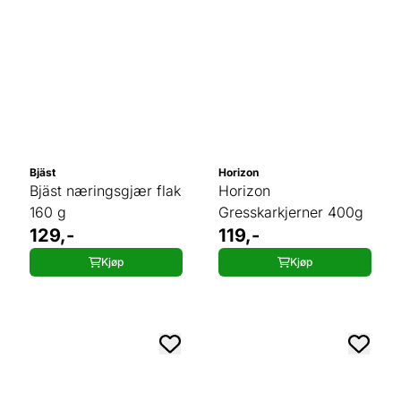
Bjäst
Horizon
Bjäst næringsgjær flak
Horizon
160 g
Gresskarkjerner 400g
129,-
119,-
Kjøp
Kjøp