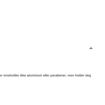
eterisk olje fra rose ( Rosa damascena ). Se alle deodorantene fra HUMBLE her
r inneholder ikke aluminium eller parabener, men holder deg