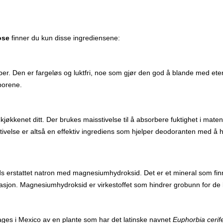
ose
finner du kun disse ingrediensene:
. Den er fargeløs og luktfri, noe som gjør den god å blande med eteriske
n porene.
økkenet ditt. Der brukes maisstivelse til å absorbere fuktighet i mate
tivelse er altså en effektiv ingrediens som hjelper deodoranten med å h
s erstattet natron med magnesiumhydroksid. Det er et mineral som fin
asjon. Magnesiumhydroksid er virkestoffet som hindrer grobunn for de 
et lages i Mexico av en plante som har det latinske navnet
Euphorbia cerif