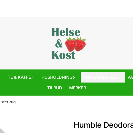
TE & KAFFE
HUSHOLDNING
HUD & HÅRPLEIE
V
TILBUD
MERKER
stift 70g
Humble Deodora