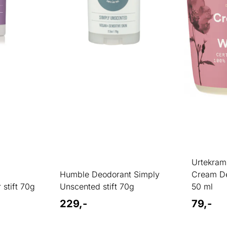
Urtekram
t
Humble Deodorant Simply
Cream De
stift 70g
Unscented stift 70g
50 ml
229,-
79,-