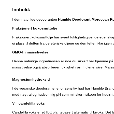
Innhold:
I den naturlige deodoranten
Humble Deodorant Moroccan R
Fraksjonert kokosnøttolje
Fraksjonert kokosnøttolje har svært fuktighetsgivende egenskaper
gi plass til duften fra de eteriske oljene og den tetter ikke igje
GMO-fri maisstivelse
Denne naturlige ingrediensen er noe du sikkert har hjemme på kj
maisstivelse også absorberer fuktighet i armhulene våre. Maiss
Magnesiumhydroksid
I de veganske deodorantene for sensitiv hud har Humble Brand
med nøytral og hudvennlig pH som minsker risikoen for hudirrit
Vill candelilla voks
Candelilla voks er et flott plantebasert alternativ til bivoks. D