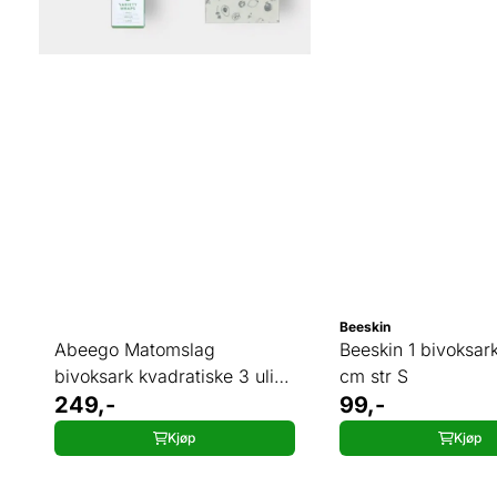
Beeskin
Abeego Matomslag
Beeskin 1 bivoksark
bivoksark kvadratiske 3 ulike
cm str S
str
249,-
99,-
Kjøp
Kjøp