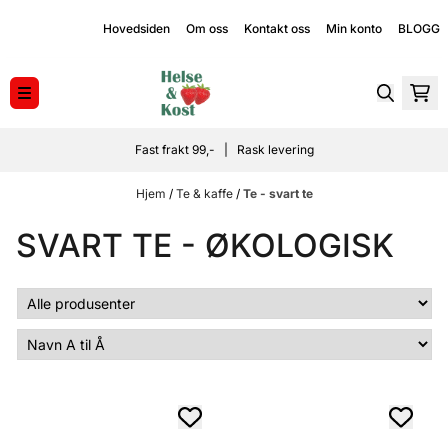
Hopp til innhold
Hovedsiden
Om oss
Kontakt oss
Min konto
BLOGG
Fast frakt 99,- | Rask levering
Hjem
/
Te & kaffe
/
Te - svart te
SVART TE - ØKOLOGISK