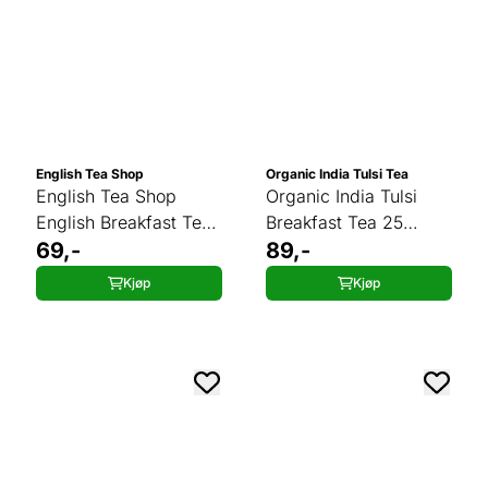
English Tea Shop
Organic India Tulsi Tea
English Tea Shop
Organic India Tulsi
English Breakfast Tea
Breakfast Tea 25
20 poser
69,-
poser
89,-
Kjøp
Kjøp