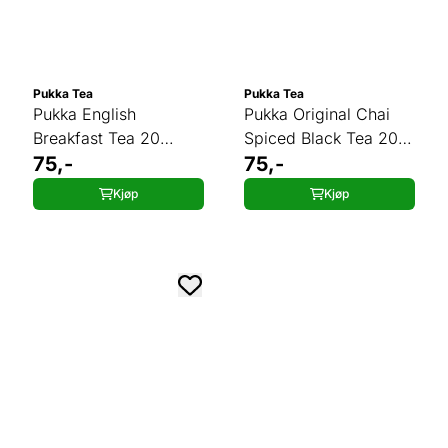
Pukka Tea
Pukka Tea
Pukka English
Pukka Original Chai
Breakfast Tea 20
Spiced Black Tea 20
poser
75,-
poser
75,-
Kjøp
Kjøp