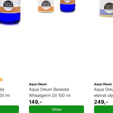
5.0 av 5 mulige
Aqua Oleum
Aqua Oleum
lje
Aqua Oleum Baseolje
Aqua Ole
00 ml
Wheatgerm Oil 100 ml
eterisk ol
149,-
249,-
Kjøp