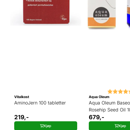
Karakter:
Vitalkost
Aqua Oleum
AminoJern 100 tabletter
Aqua Oleum Baseo
Rosehip Seed Oil 1
219,-
679,-
Kjøp
Kjøp