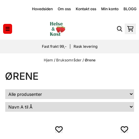
Hopp til innhold
Hovedsiden
Om oss
Kontakt oss
Min konto
BLOGG
Fast frakt 99,- | Rask levering
Hjem
/
Bruksområder
/
Ørene
ØRENE