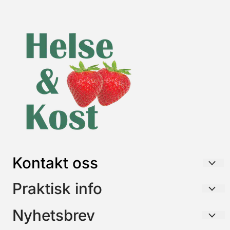
Kontakt oss
HELSE & KOST AS
Praktisk info
Postboks 26
Frakt / Forsendelse / Retur
Nyhetsbrev
3195 SKOPPUM
Betaling