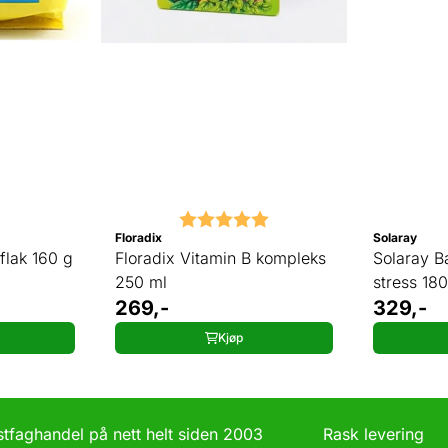
Karakter:
5.0 av 5 mulige
Floradix
Solaray
flak 160 g
Floradix Vitamin B kompleks
Solaray B
250 ml
stress 180
269,-
329,-
Kjøp
ostfaghandel på nett helt siden 2003 Rask leverin