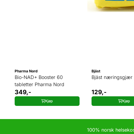
Pharma Nord
Bjäst
Bio-NAD+ Booster 60
Bjäst næringsgjær 
tabletter Pharma Nord
349,-
129,-
Kjøp
Kjøp
100% norsk helsek