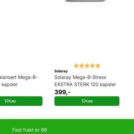
Karakter:
5.0 av 5 mulig
Solaray
alansert Mega-B-
Solaray Mega-B-Stress
 kapsler
EKSTRA STERK 120 kapsler
399,-
Kjøp
Kjøp
g Fast frakt kr 99