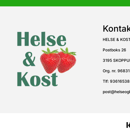
Kontak
HELSE & KOS
Postboks 26
3195 SKOPP
Org. nr. 9683
Tlf:
93616538
post@helseog