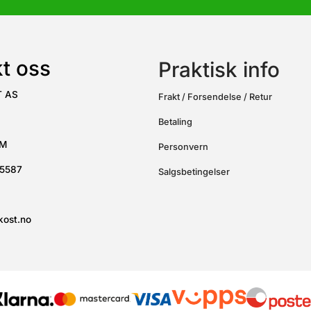
t oss
Praktisk info
T AS
Frakt / Forsendelse / Retur
Betaling
UM
Personvern
15587
Salgsbetingelser
kost.no