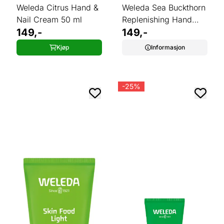
Weleda Citrus Hand &
Weleda Sea Buckthorn
Nail Cream 50 ml
Replenishing Hand
149,-
Cream 50 ml
149,-
Kjøp
Informasjon
-25%