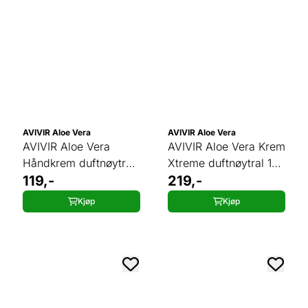
AVIVIR Aloe Vera
AVIVIR Aloe Vera
AVIVIR Aloe Vera
AVIVIR Aloe Vera Krem
Håndkrem duftnøytral
Xtreme duftnøytral 150
50 ml
119,-
ml
219,-
Kjøp
Kjøp