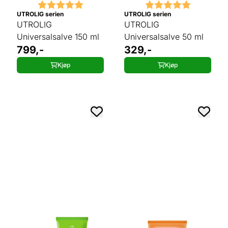
Karakter:
5.0 av 5 mulige
Karakter:
5.0 av 5 
UTROLIG serien
UTROLIG serien
UTROLIG
UTROLIG
Universalsalve 150 ml
Universalsalve 50 ml
799,-
329,-
Kjøp
Kjøp