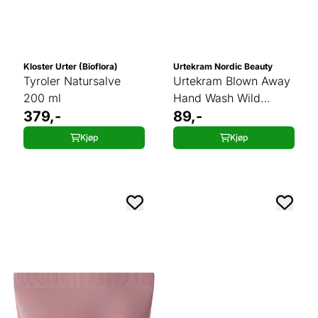
Kloster Urter (Bioflora)
Urtekram Nordic Beauty
Tyroler Natursalve
Urtekram Blown Away
200 ml
Hand Wash Wild
379,-
Lemongrass 300 ml
89,-
Kjøp
Kjøp