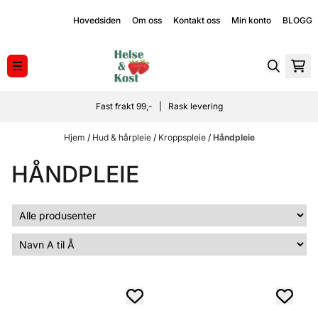
Hopp til innhold
Hovedsiden
Om oss
Kontakt oss
Min konto
BLOGG
Fast frakt 99,- | Rask levering
Hjem
/
Hud & hårpleie
/
Kroppspleie
/
Håndpleie
HÅNDPLEIE