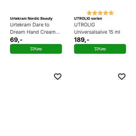
Karakter:
5.0 av 5 
Urtekram Nordic Beauty
UTROLIG serien
Urtekram Dare to
UTROLIG
Dream Hand Cream
Universalsalve 15 ml
Soft Wild Rose 75 ml
69,-
189,-
Kjøp
Kjøp