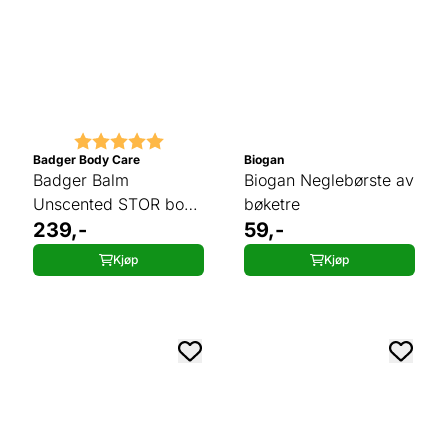
Karakter:
5.0 av 5 mulige
Badger Body Care
Biogan
Badger Balm
Biogan Neglebørste av
Unscented STOR boks
bøketre
56 g
239,-
59,-
Kjøp
Kjøp