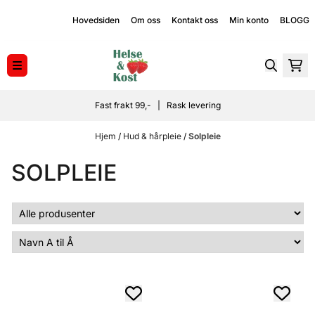
Hopp til innhold
Hovedsiden
Om oss
Kontakt oss
Min konto
BLOGG
Fast frakt 99,- | Rask levering
Hjem
/
Hud & hårpleie
/
Solpleie
SOLPLEIE