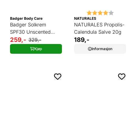
Karakter:
4.0 av 5 
Badger Body Care
NATURALES
Badger Solkrem
NATURALES Propolis-
SPF30 Unscented
Calendula Salve 20g
Clear 87 ml
259,-
189,-
329,-
Kjøp
Informasjon