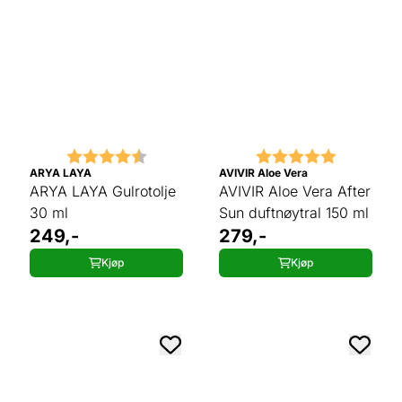
Karakter:
4.5 av 5 mulige
Karakter:
5.0 av 5 
ARYA LAYA
AVIVIR Aloe Vera
ARYA LAYA Gulrotolje
AVIVIR Aloe Vera After
30 ml
Sun duftnøytral 150 ml
249,-
279,-
Kjøp
Kjøp