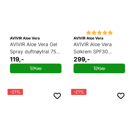
Karakter:
5.0 av 5 
AVIVIR Aloe Vera
AVIVIR Aloe Vera
AVIVIR Aloe Vera Gel
AVIVIR Aloe Vera
Spray duftnøytral 75
Solkrem SPF30
ml
119,-
duftnøytral 150 ml
299,-
Kjøp
Kjøp
-21%
-21%