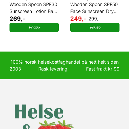
Wooden Spoon SPF30
Wooden Spoon SPF50
Sunscreen Lotion Baby
Face Sunscreen Dry
& Family 50 ml
269,-
Oils 50 ml
249,-
299,-
Kjøp
Kjøp
100% norsk helsekostfaghandel på nett helt siden
2003 Rask levering Fast frakt kr 99