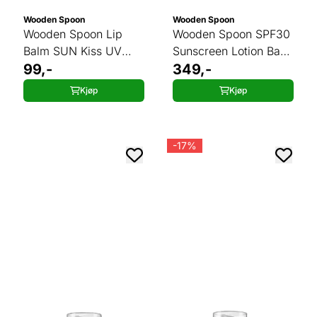
Wooden Spoon
Wooden Spoon
Wooden Spoon Lip
Wooden Spoon SPF30
Balm SUN Kiss UV
Sunscreen Lotion Baby
Protection
99,-
& Family 150 ml tube
349,-
Kjøp
Kjøp
-17%