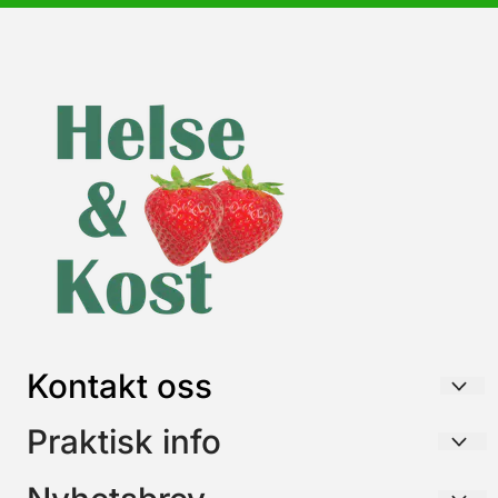
Kontakt oss
HELSE & KOST AS
Praktisk info
Postboks 26
Frakt / Forsendelse / Retur