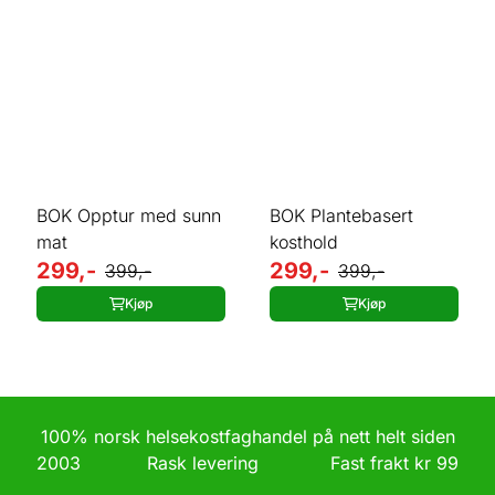
BOK Opptur med sunn
BOK Plantebasert
mat
kosthold
299,-
299,-
399,-
399,-
Kjøp
Kjøp
100% norsk helsekostfaghandel på nett helt siden
2003 Rask levering Fast frakt kr 99