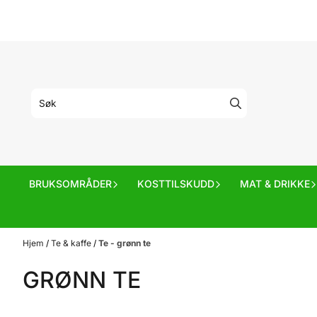
Hopp til innhold
BRUKSOMRÅDER
KOSTTILSKUDD
MAT & DRIKKE
Hjem
/
Te & kaffe
/
Te - grønn te
GRØNN TE