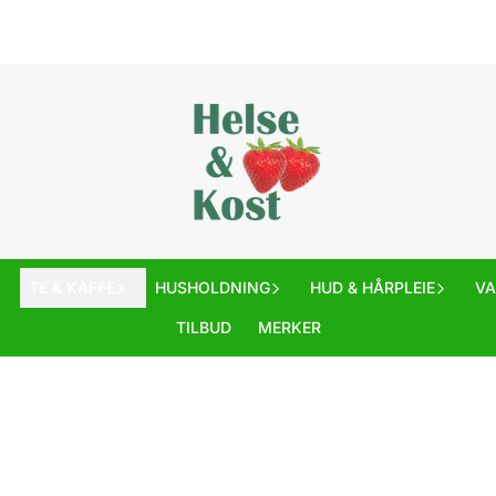
TE & KAFFE
HUSHOLDNING
HUD & HÅRPLEIE
V
TILBUD
MERKER