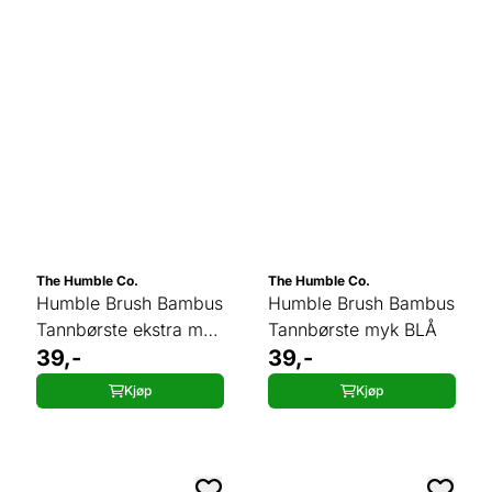
The Humble Co.
The Humble Co.
Humble Brush Bambus
Humble Brush Bambus
Tannbørste ekstra myk
Tannbørste myk BLÅ
ROSA
39,-
39,-
Kjøp
Kjøp