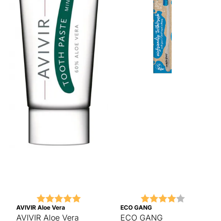
Karakter:
5.0 av 5 mulige
Karakter:
4.0 av 5 
AVIVIR Aloe Vera
ECO GANG
AVIVIR Aloe Vera
ECO GANG