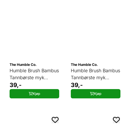
The Humble Co.
The Humble Co.
Humble Brush Bambus
Humble Brush Bambus
Tannbørste myk
Tannbørste myk
GRØNN
39,-
REGNBUE
39,-
Kjøp
Kjøp