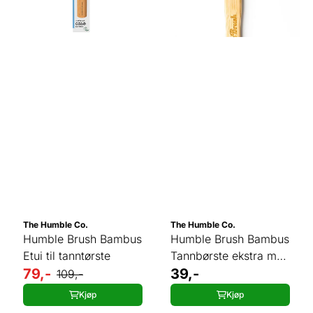
The Humble Co.
The Humble Co.
Humble Brush Bambus
Humble Brush Bambus
Etui til tanntørste
Tannbørste ekstra myk
79,-
BLÅ
39,-
109,-
Kjøp
Kjøp