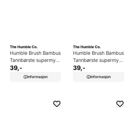
The Humble Co.
The Humble Co.
Humble Brush Bambus
Humble Brush Bambus
Tannbørste supermyk
Tannbørste supermyk
BLÅ
39,-
ROSA
39,-
Informasjon
Informasjon