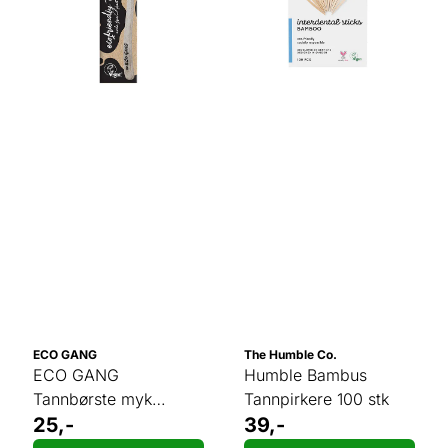
ECO GANG
The Humble Co.
ECO GANG
Humble Bambus
Tannbørste myk
Tannpirkere 100 stk
SVART
25,-
39,-