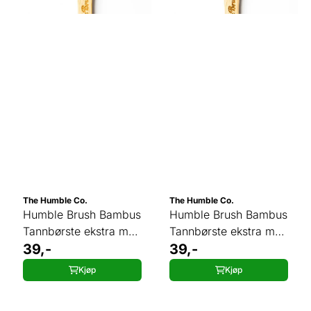
The Humble Co.
The Humble Co.
Humble Brush Bambus
Humble Brush Bambus
Tannbørste ekstra myk
Tannbørste ekstra myk
GUL
39,-
HVIT
39,-
Kjøp
Kjøp