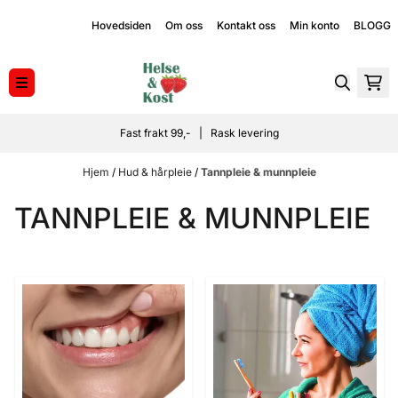
Hopp til innhold
Hovedsiden
Om oss
Kontakt oss
Min konto
BLOGG
Fast frakt 99,- | Rask levering
Hjem
/
Hud & hårpleie
/
Tannpleie & munnpleie
TANNPLEIE & MUNNPLEIE