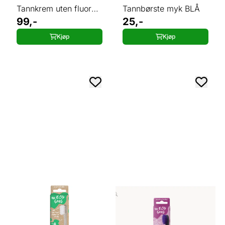
Tannkrem uten fluor
Tannbørste myk BLÅ
75 ml
99,-
25,-
Kjøp
Kjøp