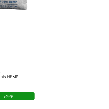
s
rals HEMP
Kjøp