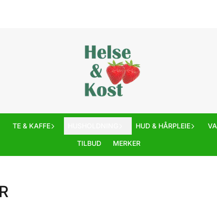
TE & KAFFE
HUSHOLDNING
HUD & HÅRPLEIE
V
TILBUD
MERKER
R