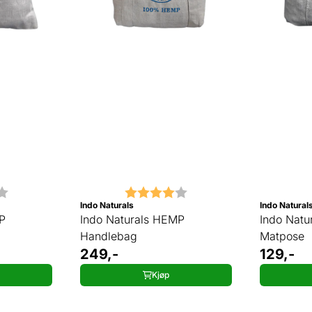
4.0 av 5 mulige
Karakter:
4.0 av 5 mulige
Indo Naturals
Indo Natural
P
Indo Naturals HEMP
Indo Natu
Handlebag
Matpose
249,-
129,-
Kjøp