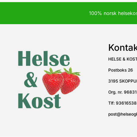
100% norsk helsek
Kontak
HELSE & KOS
Postboks 26
3195 SKOPP
Org. nr. 9683
Tlf:
93616538
post@helseog