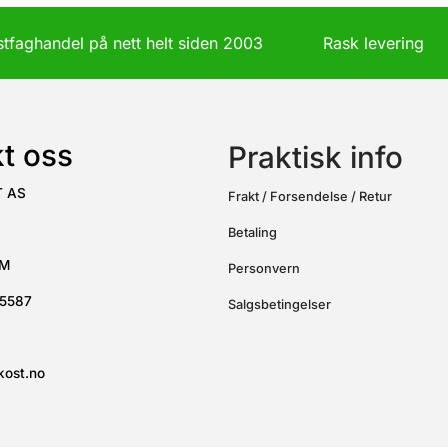
ostfaghandel på nett helt siden 2003 Rask leverin
t oss
Praktisk info
T AS
Frakt / Forsendelse / Retur
Betaling
UM
Personvern
15587
Salgsbetingelser
kost.no