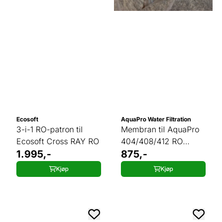
Ecosoft
AquaPro Water Filtration
3-i-1 RO-patron til
Membran til AquaPro
Ecosoft Cross RAY RO
404/408/412 RO
1.995,-
(AP680)
875,-
Kjøp
Kjøp