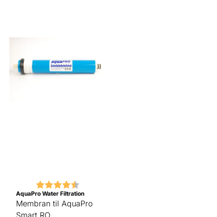
Karakter:
4.8 av 5 mulige
AquaPro Water Filtration
Membran til AquaPro
Smart RO