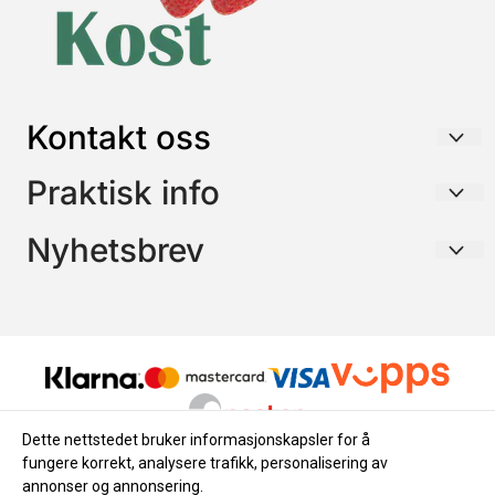
Kontakt oss
HELSE & KOST AS
Praktisk info
Postboks 26
Frakt / Forsendelse / Retur
Nyhetsbrev
3195 SKOPPUM
Betaling
Org. nr. 968315587
Meld deg på for å motta e-post om nyheter og tilbud
Personvern
E-post
Tlf:
93616538
Salgsbetingelser
post@helseogkost.no
Meld meg på
Dette nettstedet bruker informasjonskapsler for å
fungere korrekt, analysere trafikk, personalisering av
annonser og annonsering.