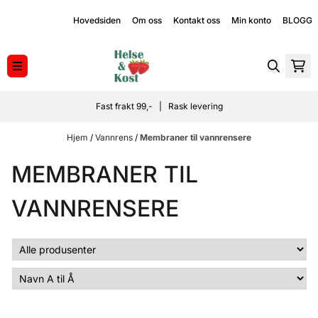
Hopp til innhold
Hovedsiden
Om oss
Kontakt oss
Min konto
BLOGG
Fast frakt 99,- | Rask levering
Hjem
/
Vannrens
/
Membraner til vannrensere
MEMBRANER TIL
VANNRENSERE