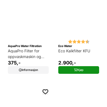
Karakter:
4.5 av 5 
AquaPro Water Filtration
Eco Water
AquaPro Filter for
Eco Kalkfilter KFU
oppvaskmaskin og
vaskemaskin P808-34
375,-
2.900,-
Informasjon
Kjøp