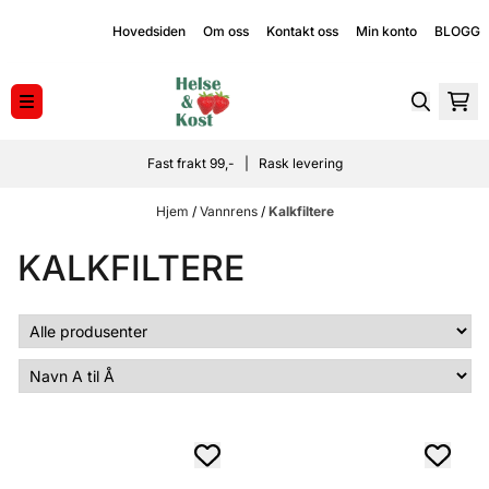
Hopp til innhold
Hovedsiden
Om oss
Kontakt oss
Min konto
BLOGG
Fast frakt 99,- | Rask levering
Hjem
/
Vannrens
/
Kalkfiltere
KALKFILTERE