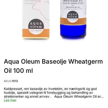
Aqua Oleum Baseolje Wheatgerm
Oil 100 ml
Art.nr:
1013
Kaldpresset, ren baseolje av hvetekim, en næringsrik og god
hudolje, spesielt velegnet til forebygging og behandling av
strekkmerker og annet arrvev . Aqua Oleum Wheatgerm Oil er
en 100 % ren baseolje av hvetekim. Hvetekimolje er meget
Les mer
næringsrik, med et spesielt høyt innhold av antioksidanten