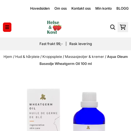
Hopp til innhold
Hovedsiden
Om oss
Kontakt oss
Min konto
BLOGG
Fast frakt 99,- | Rask levering
Hjem
/
Hud & hårpleie
/
Kroppspleie
/
Massasjeoljer & kremer
/
Aqua Oleum
Baseolje Wheatgerm Oil 100 ml