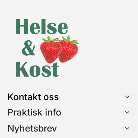
Kontakt oss
HELSE & KOST AS
Praktisk info
Postboks 26
Frakt / Forsendelse / Retur
Nyhetsbrev
3195 SKOPPUM
Betaling