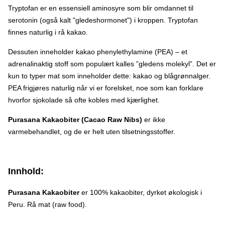
Tryptofan er en essensiell aminosyre som blir omdannet til
serotonin (også kalt "gledeshormonet") i kroppen. Tryptofan
finnes naturlig i rå kakao.
Dessuten inneholder kakao phenylethylamine (PEA) – et
adrenalinaktig stoff som populært kalles ”gledens molekyl”. Det er
kun to typer mat som inneholder dette: kakao og blågrønnalger.
PEA frigjøres naturlig når vi er forelsket, noe som kan forklare
hvorfor sjokolade så ofte kobles med kjærlighet.
Purasana Kakaobiter (Cacao Raw Nibs)
er ikke
varmebehandlet, og de er helt uten tilsetningsstoffer.
Innhold:
Purasana Kakaobiter
er 100% kakaobiter, dyrket økologisk i
Peru. Rå mat (raw food).