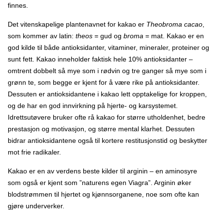
finnes.
Det vitenskapelige plantenavnet for kakao er
Theobroma cacao
,
som kommer av latin:
theos
= gud og
broma
= mat. Kakao er en
god kilde til både antioksidanter, vitaminer, mineraler, proteiner og
sunt fett. Kakao inneholder faktisk hele 10% antioksidanter –
omtrent dobbelt så mye som i rødvin og tre ganger så mye som i
grønn te, som begge er kjent for å være rike på antioksidanter.
Dessuten er antioksidantene i kakao lett opptakelige for kroppen,
og de har en god innvirkning på hjerte- og karsystemet.
Idrettsutøvere bruker ofte rå kakao for større utholdenhet, bedre
prestasjon og motivasjon, og større mental klarhet. Dessuten
bidrar antioksidantene også til kortere restitusjonstid og beskytter
mot frie radikaler.
Kakao er en av verdens beste kilder til arginin – en aminosyre
som også er kjent som ”naturens egen Viagra”. Arginin øker
blodstrømmen til hjertet og kjønnsorganene, noe som ofte kan
gjøre underverker.