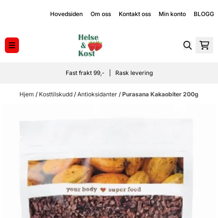
Hopp til innhold
Hovedsiden
Om oss
Kontakt oss
Min konto
BLOGG
Fast frakt 99,- | Rask levering
Hjem
/
Kosttilskudd
/
Antioksidanter
/
Purasana Kakaobiter 200g