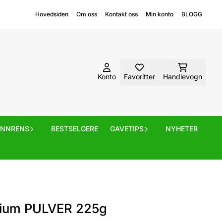
Hovedsiden
Om oss
Kontakt oss
Min konto
BLOGG
Konto
Favoritter
Handlevogn
ANNRENS
BESTSELGERE
GAVETIPS
NYHETER
sium PULVER 225g