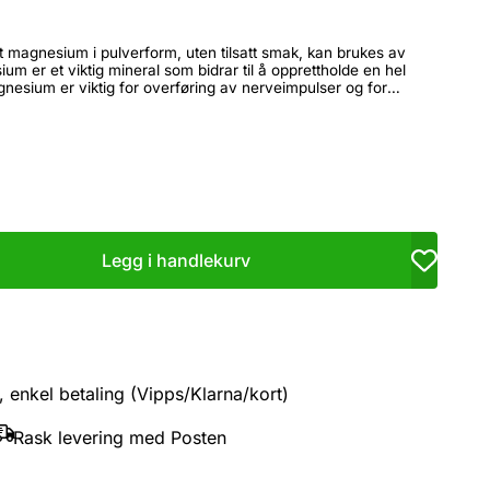
t magnesium i pulverform, uten tilsatt smak, kan brukes av
nesium er viktig for overføring av nerveimpulser og for
inkludert hjertemuskulaturen. Magnesium bidrar til normal
ng, samt til vedlikehold av knokler og tenner. Magnesium må
gen og er også viktig for elektrolyttbalansen. Magnesium
e og bidrar dessuten til normale psykologiske funksjoner.
r vann eller annen drikke. Tas gjerne i forbindelse
Legg i handlekurv
11 år: 1 strøken
måleskje Unge fra 11 til 18 år: 2 strøkne måleskjeer Voksne fra 18 år: 3 strøkne måleskjeer
 enkel betaling (Vipps/Klarna/kort)
Rask levering med Posten