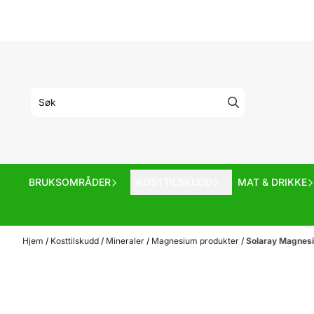
Hopp til innhold
BRUKSOMRÅDER
KOSTTILSKUDD
MAT & DRIKKE
Hjem
/
Kosttilskudd
/
Mineraler
/
Magnesium produkter
/
Solaray Magnes