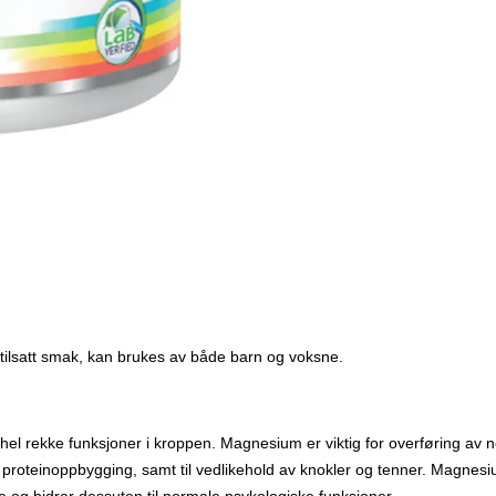
 tilsatt smak, kan brukes av både barn og voksne.
n hel rekke funksjoner i kroppen. Magnesium er viktig for overføring a
 proteinoppbygging, samt til vedlikehold av knokler og tenner. Magnesi
e og bidrar dessuten til normale psykologiske funksjoner.