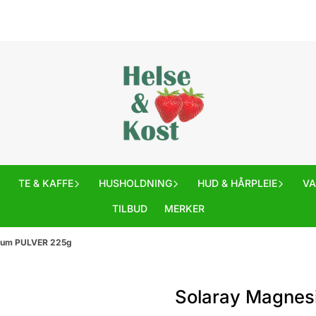
TE & KAFFE
HUSHOLDNING
HUD & HÅRPLEIE
V
TILBUD
MERKER
ium PULVER 225g
Solaray Magne