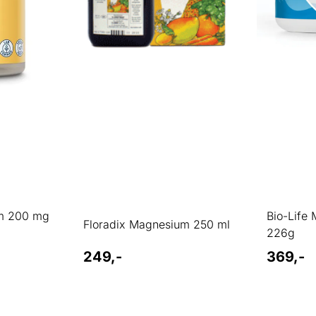
m 200 mg
Bio-Life
Floradix Magnesium 250 ml
226g
249,-
369,-