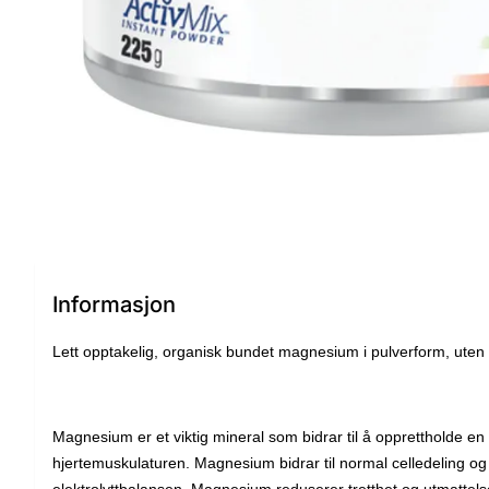
Informasjon
Lett opptakelig, organisk bundet magnesium i pulverform, uten
Magnesium er et viktig mineral som bidrar til å opprettholde e
hjertemuskulaturen. Magnesium bidrar til normal celledeling og
elektrolyttbalansen. Magnesium reduserer tretthet og utmattels