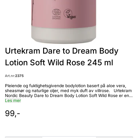
Urtekram Dare to Dream Body
Lotion Soft Wild Rose 245 ml
Art.nr:
2375
Pleiende og fuktighetsgivende bodylotion basert på aloe vera,
sheasmør og naturlige oljer, med myk duft av villrose. Urtekram
Nordic Beauty Dare to Dream Body Lotion Soft Wild Rose er en
fuktighetsgivende bodylotion som gjør huden din silkemyk i lang
Les mer
tid. Inneholder pleiende ingredienser som aloe vera, sheasmør
og naturlige oljer. Med en herlig, myk duft av villrose. Økologisk
99,-
sertifisert av Ecocert i henhold til COSMOS Organic Standard.
100% naturlig opprinnelse og vegansk. I bærekraftig emballasje
laget av 60% plantebasert materiale (sukkerrøravfall). Innhold:
INCI: Aqua, Butyrospermum Parkii Butter*, Aloe Barbadensis
Leaf Extract*, Olea Europaea Fruit Oil*, Glycerin**, Polyglyceryl-3