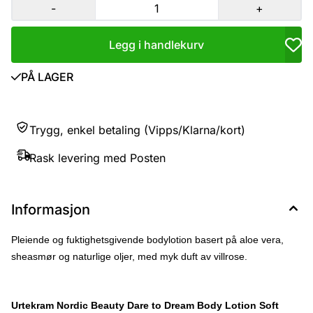
Dicitrate/Stearate, Zea Mays Starch*, Coco-Caprylate, Glyceryl
-
+
Stearate SE, Prunus Armeniaca Kernel Oil*, Glyceryl Caprylate,
Rosa Canina Fruit Extract*, Rosa Damascena Flower Extract*,
Simmondsia Chinensis Seed Oil*, Leuconostoc/Radish Root
Legg i handlekurv
Ferment Filtrate, Magnolia Officinalis Bark Extract, Beta-
Sitosterol, Bisabolol, Hexapeptide-11, Sodium Hyaluronate, Cetyl
Alcohol, Squalene, Xanthan Gum, CI 77491, Mica, Tocopherol,
PÅ LAGER
Parfum, Citral, Citronellol, Eugenol, Geraniol, Limonene, Linalool.
* ingrediens fra økologisk jordbruk ** utvunnet fra økologiske
ingredienser
Trygg, enkel betaling (Vipps/Klarna/kort)
Rask levering med Posten
Informasjon
Pleiende og fuktighetsgivende bodylotion basert på aloe vera,
sheasmør og naturlige oljer, med myk duft av villrose.
Urtekram Nordic Beauty Dare to Dream Body Lotion Soft