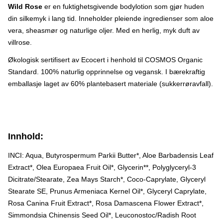
Wild Rose
er en fuktighetsgivende bodylotion som gjør huden
din silkemyk i lang tid. Inneholder pleiende ingredienser som aloe
vera, sheasmør og naturlige oljer. Med en herlig, myk duft av
villrose.
Økologisk sertifisert av Ecocert i henhold til COSMOS Organic
Standard. 100% naturlig opprinnelse og vegansk. I bærekraftig
emballasje laget av 60% plantebasert materiale (sukkerrøravfall).
Innhold:
INCI: Aqua, Butyrospermum Parkii Butter*, Aloe Barbadensis Leaf
Extract*, Olea Europaea Fruit Oil*, Glycerin**, Polyglyceryl-3
Dicitrate/Stearate, Zea Mays Starch*, Coco-Caprylate, Glyceryl
Stearate SE, Prunus Armeniaca Kernel Oil*, Glyceryl Caprylate,
Rosa Canina Fruit Extract*, Rosa Damascena Flower Extract*,
Simmondsia Chinensis Seed Oil*, Leuconostoc/Radish Root