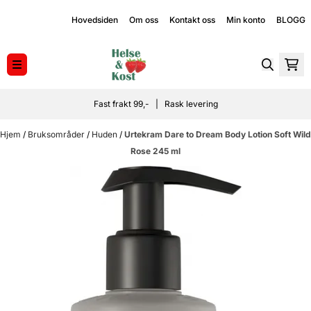
Hopp til innhold
Hovedsiden
Om oss
Kontakt oss
Min konto
BLOGG
Fast frakt 99,- | Rask levering
Hjem
/
Bruksområder
/
Huden
/
Urtekram Dare to Dream Body Lotion Soft Wild
Rose 245 ml