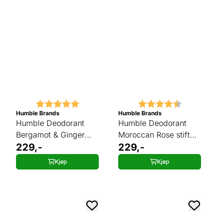
Karakter:
5.0 av 5 mulige
Karakter:
4.5 av 5 
Humble Brands
Humble Brands
Humble Deodorant
Humble Deodorant
Bergamot & Ginger
Moroccan Rose stift
stift 70g
229,-
70g
229,-
Kjøp
Kjøp