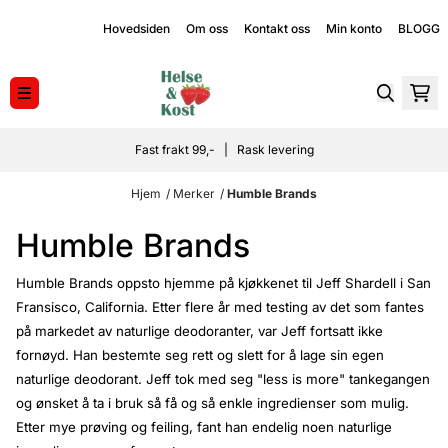
Hopp til innhold
Hovedsiden
Om oss
Kontakt oss
Min konto
BLOGG
Fast frakt 99,- | Rask levering
Hjem
/
Merker
/
Humble Brands
Humble Brands
Humble Brands oppsto hjemme på kjøkkenet til Jeff Shardell i San
Fransisco, California. Etter flere år med testing av det som fantes
på markedet av naturlige deodoranter, var Jeff fortsatt ikke
fornøyd. Han bestemte seg rett og slett for å lage sin egen
naturlige deodorant. Jeff tok med seg "less is more" tankegangen
og ønsket å ta i bruk så få og så enkle ingredienser som mulig.
Etter mye prøving og feiling, fant han endelig noen naturlige