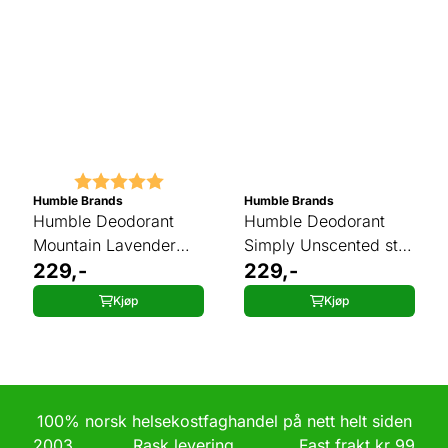
Karakter:
5.0 av 5 mulige
Humble Brands
Humble Brands
Humble Deodorant
Humble Deodorant
Mountain Lavender
Simply Unscented stift
stift 70g
229,-
70g
229,-
Kjøp
Kjøp
100% norsk helsekostfaghandel på nett helt siden
2003 Rask levering Fast frakt kr 99