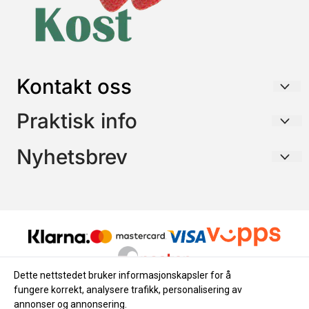
Kontakt oss
HELSE & KOST AS
Praktisk info
Postboks 26
Frakt / Forsendelse / Retur
Nyhetsbrev
3195 SKOPPUM
Betaling
Org. nr. 968315587
Meld deg på for å motta e-post om nyheter og tilbud
Personvern
E-post
Tlf:
93616538
Salgsbetingelser
post@helseogkost.no
Meld meg på
Dette nettstedet bruker informasjonskapsler for å
fungere korrekt, analysere trafikk, personalisering av
annonser og annonsering.