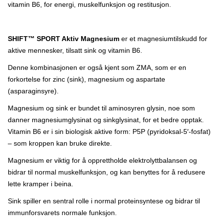
overkommelig utsalgspris til tross for den unike kvaliteten. SHIFT
vitamin B6, for energi, muskelfunksjon og restitusjon.
står for en høy etisk standard i alle henseende. Enten det dreier
seg om råvarer, produksjon, brukervennlighet, effekt eller
dokumentasjon: kun det aller beste er godt nok. Se ALLE
produktene fra SHIFT her
SHIFT™ SPORT Aktiv Magnesium
er et magnesiumtilskudd for
aktive mennesker, tilsatt sink og vitamin B6.
Denne kombinasjonen er også kjent som ZMA, som er en
forkortelse for zinc (sink), magnesium og aspartate
(asparaginsyre).
Magnesium og sink er bundet til aminosyren glysin, noe som
danner magnesiumglysinat og sinkglysinat, for et bedre opptak.
Vitamin B6 er i sin biologisk aktive form: P5P (pyridoksal-5′-fosfat)
– som kroppen kan bruke direkte.
Magnesium er viktig for å opprettholde elektrolyttbalansen og
bidrar til normal muskelfunksjon, og kan benyttes for å redusere
lette kramper i beina.
Sink spiller en sentral rolle i normal proteinsyntese og bidrar til
immunforsvarets normale funksjon.