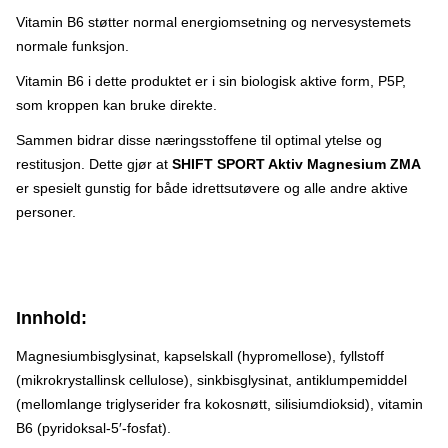
Vitamin B6 støtter normal energiomsetning og nervesystemets
normale funksjon.
Vitamin B6 i dette produktet er i sin biologisk aktive form, P5P,
som kroppen kan bruke direkte.
Sammen bidrar disse næringsstoffene til optimal ytelse og
restitusjon. Dette gjør at
SHIFT SPORT Aktiv Magnesium ZMA
er spesielt gunstig for både idrettsutøvere og alle andre aktive
personer.
Innhold:
Magnesiumbisglysinat, kapselskall (hypromellose), fyllstoff
(mikrokrystallinsk cellulose), sinkbisglysinat, antiklumpemiddel
(mellomlange triglyserider fra kokosnøtt, silisiumdioksid), vitamin
B6 (pyridoksal-5′-fosfat).