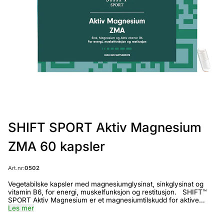
SHIFT SPORT Aktiv Magnesium
ZMA 60 kapsler
Art.nr:
0502
Vegetabilske kapsler med magnesiumglysinat, sinkglysinat og
vitamin B6, for energi, muskelfunksjon og restitusjon. SHIFT™
SPORT Aktiv Magnesium er et magnesiumtilskudd for aktive
mennesker, tilsatt sink og vitamin B6. Denne kombinasjonen er
Les mer
også kjent som ZMA, som er en forkortelse for zinc (sink),