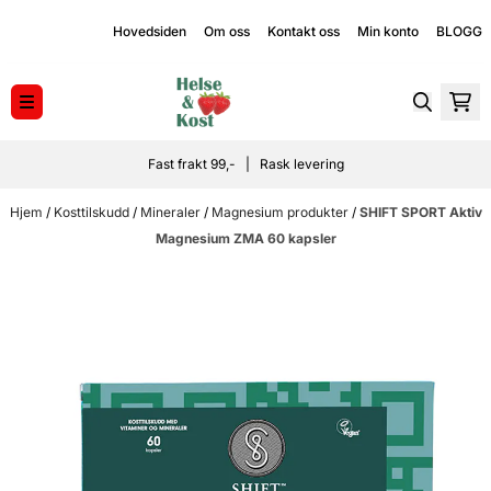
Hopp til innhold
Hovedsiden
Om oss
Kontakt oss
Min konto
BLOGG
Fast frakt 99,- | Rask levering
Hjem
/
Kosttilskudd
/
Mineraler
/
Magnesium produkter
/
SHIFT SPORT Aktiv
Magnesium ZMA 60 kapsler