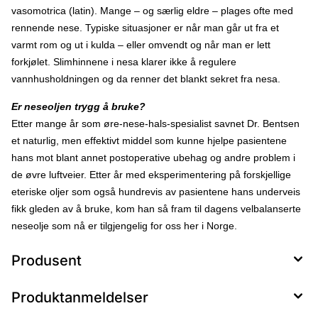
vasomotrica (latin). Mange – og særlig eldre – plages ofte med
rennende nese. Typiske situasjoner er når man går ut fra et
varmt rom og ut i kulda – eller omvendt og når man er lett
forkjølet. Slimhinnene i nesa klarer ikke å regulere
vannhusholdningen og da renner det blankt sekret fra nesa.
Er neseoljen trygg å bruke?
Etter mange år som øre-nese-hals-spesialist savnet Dr. Bentsen
et naturlig, men effektivt middel som kunne hjelpe pasientene
hans mot blant annet postoperative ubehag og andre problem i
de øvre luftveier. Etter år med eksperimentering på forskjellige
eteriske oljer som også hundrevis av pasientene hans underveis
fikk gleden av å bruke, kom han så fram til dagens velbalanserte
neseolje som nå er tilgjengelig for oss her i Norge.
Produsent
Produktanmeldelser