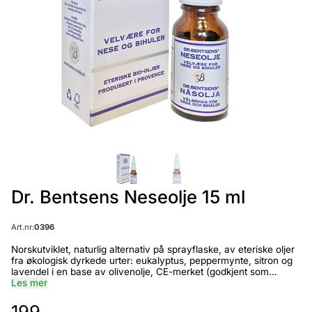
Dr. Bentsens Neseolje 15 ml
Art.nr:
0396
Norskutviklet, naturlig alternativ på sprayflaske, av eteriske oljer
fra økologisk dyrkede urter: eukalyptus, peppermynte, sitron og
lavendel i en base av olivenolje, CE-merket (godkjent som
medisinsk utstyr). Aldri før har nordmenn kjøpt så mye
Les mer
nesespray. Antall faste brukere av nesespray øker hvert eneste
år. Samtidig ropes det et varsko fra helsemyndighetenes side.
199,-