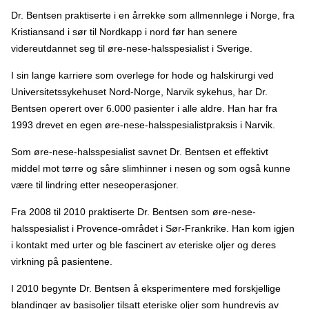
Dr. Bentsen praktiserte i en årrekke som allmennlege i Norge, fra
Kristiansand i sør til Nordkapp i nord før han senere
videreutdannet seg til øre-nese-halsspesialist i Sverige.
I sin lange karriere som overlege for hode og halskirurgi ved
Universitetssykehuset Nord-Norge, Narvik sykehus, har Dr.
Bentsen operert over 6.000 pasienter i alle aldre. Han har fra
1993 drevet en egen øre-nese-halsspesialistpraksis i Narvik.
Som øre-nese-halsspesialist savnet Dr. Bentsen et effektivt
middel mot tørre og såre slimhinner i nesen og som også kunne
være til lindring etter neseoperasjoner.
Fra 2008 til 2010 praktiserte Dr. Bentsen som øre-nese-
halsspesialist i Provence-området i Sør-Frankrike. Han kom igjen
i kontakt med urter og ble fascinert av eteriske oljer og deres
virkning på pasientene.
I 2010 begynte Dr. Bentsen å eksperimentere med forskjellige
blandinger av basisoljer tilsatt eteriske oljer som hundrevis av