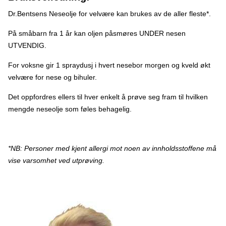
«gammelmannsnese»-rhinitis vasomotrica (latin). Mange – og
særlig eldre – plages ofte med rennende nese. Typiske
Dr.Bentsens Neseolje for velvære kan brukes av de aller fleste*.
situasjoner er når man går ut fra et varmt rom og ut i kulda – eller
omvendt og når man er lett forkjølet. Slimhinnene i nesa klarer
På småbarn fra 1 år kan oljen påsmøres UNDER nesen
ikke å regulere vannhusholdningen og da renner det blankt
sekret fra nesa. Er neseoljen trygg å bruke? Etter mange år som
UTVENDIG.
øre-nese-hals-spesialist savnet Dr. Bentsen et naturlig, men
effektivt middel som kunne hjelpe pasientene hans mot blant
For voksne gir 1 spraydusj i hvert nesebor morgen og kveld økt
annet postoperative ubehag og andre problem i de øvre luftveier.
Etter år med eksperimentering på forskjellige eteriske oljer som
velvære for nese og bihuler.
også hundrevis av pasientene hans underveis fikk gleden av å
bruke, kom han så fram til dagens velbalanserte neseolje som nå
Det oppfordres ellers til hver enkelt å prøve seg fram til hvilken
er tilgjengelig for oss her i Norge.
mengde neseolje som føles behagelig.
*NB: Personer med kjent allergi mot noen av innholdsstoffene må
vise varsomhet ved utprøving.