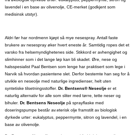
kontakt med urter og naturprodukter som har en lang tradisjon i
Østerrike. Dr. Bentsen praktiserte i en årrekke som allmennlege i
lavendel i en base av olivenolje, CE-merket (godkjent som
Norge, fra Kristiansand i sør til Nordkapp i nord før han senere
medisinsk utstyr).
videreutdannet seg til øre-nese-halsspesialist i Sverige. I sin
lange karriere som overlege for hode og halskirurgi ved
Universitetssykehuset Nord-Norge, Narvik sykehus, har Dr.
Bentsen operert over 6.000 pasienter i alle aldre. Han har fra
1993 drevet en egen øre-nese-halsspesialistpraksis i Narvik.
Aldri før har nordmenn kjøpt så mye nesespray. Antall faste
Som øre-nese-halsspesialist savnet Dr. Bentsen et effektivt
brukere av nesespray øker hvert eneste år. Samtidig ropes det et
middel mot tørre og såre slimhinner i nesen og som også kunne
være til lindring etter neseoperasjoner. Fra 2008 til 2010
varsko fra helsemyndighetenes side. Stikkord er avhengighet og
praktiserte Dr. Bentsen som øre-nese-halsspesialist i Provence-
slimhinner som i det lange løp kan bli skadet. Øre, nese og
området i Sør-Frankrike. Han kom igjen i kontakt med urter og ble
fascinert av eteriske oljer og deres virkning på pasientene. I
halsspesialist Paal Bentsen som lenge har praktisert som lege i
2010 begynte Dr. Bentsen å eksperimentere med forskjellige
Narvik så hvordan pasientene slet. Derfor bestemte han seg for å
blandinger av basisoljer tilsatt eteriske oljer som hundrevis av
pasientene hans over flere år fikk gleden av å bruke. Erfaringer
utvikle en neseolje med naturlige ingredienser, helt uten
fra disse pasientene har ført til videreutviklingen av dagens
syntetiske tilsetningsstoffer.
Dr. Bentsens® Neseolje
er et
neseolje. Dagens neseolje er laget på basis av en biologisk
dyrket og raffinert olivenolje tilsatt biologisk eukalyptus-,
naturlig alternativ for alle som sliter med tørre, tette neser og
peppermynte-, sitron- og lavendelolje. Neseoljen produseres nå
bihuler.
Dr. Bentsens Neseolje
på sprayflaske med
etter Dr. Bentsens spesifikasjoner på et anerkjent laboratorium i
Provence i Sør-Frankrike. Ofte stilte spørsmål: Er neseoljen
doseringspumpe består av.eterisk olje framstilt av biologisk
behagelig å bruke? Kundene opplever at den velkomponerte
dyrkede urter: eukalyptus, peppermynte, sitron og lavendel, i en
blandingen av urteoljene har en avslappende effekt og en
behagelig duft som sammen gir en deilig følelse av velbehag. Er
base av olivenolje.
det noen bivirkninger ved bruk av neseoljen? Den lave
konsentrasjonen av eteriske bio-oljer uten noen kjemiske