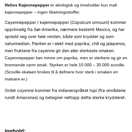
Helios Kajennepepper
er økologisk og inneholder kun malt
kajennepepper – ingen tilsetningsstoffer.
Cayennepepper / kajennepepper (
Capsicum annuum
) kommer
opprinnelig fra Sør-Amerika, nærmere bestemt Mexico, og har
spredd seg over hele verden, både som krydder og som
naturmedisin. Planten er i slekt med paprika, chili og jalapenos,
men fruktene fra cayenne gir den aller sterkeste smaken.
Cayennepepper kan minne om paprika, men er sterkere og gir en
brennende varm smak. Styrken er hele 10.000 – 30.000 scoville.
(Scoville-skalaen brukes til å definere hvor sterk i smaken en
matvare er.)
Ordet
cayenne
kommer fra indianerspråket tupi (fra områdene
rundt Amazonas) og betegner nettopp dette sterke krydderet.
Innhold: