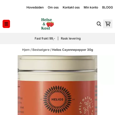
Hopp til innhold
Hovedsiden
Om oss
Kontakt oss
Min konto
BLOGG
Fast frakt 99,- | Rask levering
Hjem
/
Bestselgere
/
Helios Cayennepepper 30g