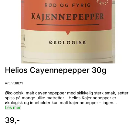
Helios Cayennepepper 30g
Art.nr:
6871
Økologisk, malt cayennepepper med skikkelig sterk smak, setter
spiss på mange ulike matretter. Helios Kajennepepper er
økologisk og inneholder kun malt kajennepepper – ingen
tilsetningsstoffer. Cayennepepper / kajennepepper ( Capsicum
Les mer
annuum ) kommer opprinnelig fra Sør-Amerika, nærmere
bestemt Mexico, og har spredd seg over hele verden, både som
39,-
krydder og som naturmedisin. Planten er i slekt med paprika, chili
og jalapenos, men fruktene fra cayenne gir den aller sterkeste
smaken. Cayennepepper kan minne om paprika, men er sterkere