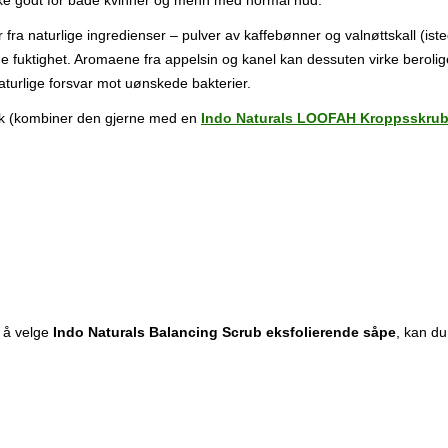
ke godt for både kvinner og menn med normal hud.
a naturlige ingredienser – pulver av kaffebønner og valnøttskall (istede
 fuktighet. Aromaene fra appelsin og kanel kan dessuten virke beroligend
aturlige forsvar mot uønskede bakterier.
uk (kombiner den gjerne med en
Indo Naturals LOOFAH Kroppsskru
d å velge
Indo Naturals Balancing Scrub eksfolierende såpe
, kan du