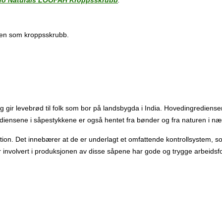
do Naturals LOOFAH Kroppsskrubb
:
ahen som kroppsskrubb.
g gir levebrød til folk som bor på landsbygda i India. Hovedingredien
iensene i såpestykkene er også hentet fra bønder og fra naturen i n
on. Det innebærer at de er underlagt et omfattende kontrollsystem, som 
er involvert i produksjonen av disse såpene har gode og trygge arbeidsf