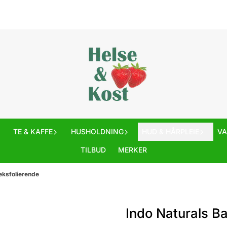
TE & KAFFE
HUSHOLDNING
HUD & HÅRPLEIE
V
TILBUD
MERKER
eksfolierende
Indo Naturals B