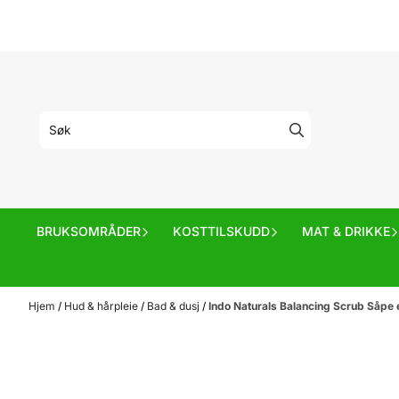
Hopp til innhold
BRUKSOMRÅDER
KOSTTILSKUDD
MAT & DRIKKE
Hjem
/
Hud & hårpleie
/
Bad & dusj
/
Indo Naturals Balancing Scrub Såpe 