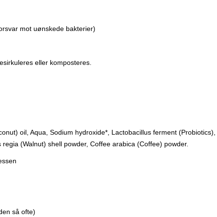
 forsvar mot uønskede bakterier)
resirkuleres eller komposteres.
nut) oil, Aqua, Sodium hydroxide*, Lactobacillus ferment (Probiotics), 
regia (Walnut) shell powder, Coffee arabica (Coffee) powder.
sessen
den så ofte)