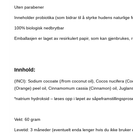
Uten parabener
Inneholder probiotika (som bidrar til å styrke hudens naturlige
100% biologisk nedbrytbar
Emballasjen er laget av resirkulert papir, som kan gjenbrukes, 
Innhold:
(INCI): Sodium cocoate (/from coconut oil), Cocos nucifera (Coco
(Orange) peel oil, Cinnamomum cassia (Cinnamon) oil, Juglans 
*natrium hydroksid – løses opp i løpet av såpeframstillingspro
Vekt: 60 gram
Levetid: 3 måneder (eventuelt enda lenger hvis du ikke bruker 