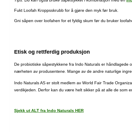
Tips: Du kan også bruke såpestykket i kombinasjon med en
In
Fukt Loofah Kroppsskrubb for å gjøre den myk før bruk.
Gni såpen over loofahen for et fyldig skum før du bruker loof
Etisk og rettferdig produksjon
De probiotiske såpestykkene fra Indo Naturals er håndlagede o
nærheten av produsentene. Mange av de andre naturlige ingred
Indo Naturals AS er stolt medlem av World Fair Trade Organizati
verdikjeden. Derfor kan du være helt sikker på at alle de som 
Sjekk ut ALT fra Indo Naturals HER