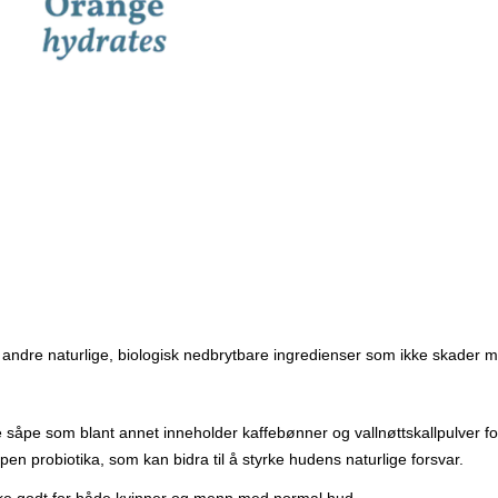
såpeframstillingsprosessen Vekt: 60 gram Levetid: 3 måneder (eventuelt enda lenger hvis du
ikke bruker den så ofte) Emballasje: FSC-sertifisert resirkulert papir (såpeesken kan
komposteres, resirkuleres eller
Bruksveiledning: Det er skummet som gjelder når du bruker en fast såpe. Fukt gjerne hendene
dine aller først. Gni deretter såpen mel
Masser skummet rundt om på kroppen. Skyll godt av med varmt van
legge såpen til tørk mellom hver gangs
bruke såpestykket i kombinasjon med en Indo Naturals LOOFAH Kropp
Kroppsskrubb for å gjøre den myk før bruk. Gni såpen over loofahe
bruker loofahen som kroppsskrubb. Etisk og rettferdig produksjon De 
såpestykkene fra Indo Naturals 
India. Hovedingrediensen i så
av produsentene. Mange av de 
fra bønder og fra naturen i nærområdet. Indo Naturals AS er stolt medle
Organization. Det innebærer at 
rettferdig handel og miljøansvar
sikker på at alle de som er inv
andre naturlige, biologisk nedbrytbare ingredienser som ikke skader mi
 såpe som blant annet inneholder kaffebønner og vallnøttskallpulver for 
pen probiotika, som kan bidra til å styrke hudens naturlige forsvar.