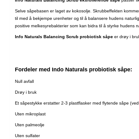
Info Naturals Balancing Scrub eksfolierende såpe
passer li
Selve såpebasen er laget av kokosolje. Skrubbeffekten kommer fr
til med å bekjempe urenheter og til å balansere hudens naturlige
positive melkesyrebakterier som kan bidra til å styrke hudens n
Info Naturals Balancing Scrub probiotisk såpe
er drøy i br
Fordeler med Indo Naturals probiotisk såpe:
Null avfall
Drøy i bruk
Et såpestykke erstatter 2-3 plastflasker med flytende såpe (ve
Uten mikroplast
Uten palmeolje
Uten sulfater