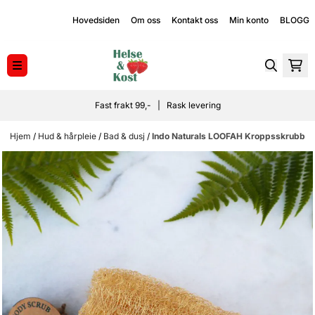
Hopp til innhold
Hovedsiden
Om oss
Kontakt oss
Min konto
BLOGG
Fast frakt 99,- | Rask levering
Hjem
/
Hud & hårpleie
/
Bad & dusj
/
Indo Naturals LOOFAH Kroppsskrubb