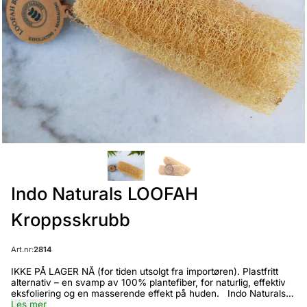
Indo Naturals LOOFAH
Kroppsskrubb
Art.nr:
2814
IKKE PÅ LAGER NÅ (for tiden utsolgt fra importøren). Plastfritt
alternativ – en svamp av 100% plantefiber, for naturlig, effektiv
eksfoliering og en masserende effekt på huden. Indo Naturals
LOOFAH Kroppsskrubb er laget av 100% plantefiber, fra en
Les mer