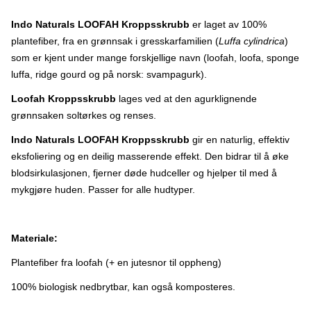
produksjon Indo Naturals AS er stolt medlem av World Fair Trade
Organization. Det innebærer at de er underlagt et omfattende
Indo Naturals LOOFAH Kroppsskrubb
er laget av 100%
kontrollsystem, som sikrer rettferdig handel og miljøansvarlighet i
plantefiber, fra en grønnsak i gresskarfamilien (
Luffa cylindrica
)
alle leddene i verdikjeden. Derfor kan du være helt sikker på at
alle de som er involvert i produksjonen av disse loofah
som er kjent under mange forskjellige navn (loofah, loofa, sponge
kroppsskrubbene har gode og trygge arbeidsforhold og at de
luffa, ridge gourd og på norsk: svampagurk).
mottar en anstendig lønn. Alle produktene fra Indo Naturals
framstilles på landsbygda i India, rett i nærheten av der råvarene
blir dyrket av de lokale bøndene. Sjekk hele sortimentet fra Indo
Loofah Kroppsskrubb
lages ved at den agurklignende
Naturals HER
grønnsaken soltørkes og renses.
Indo Naturals LOOFAH Kroppsskrubb
gir en naturlig, effektiv
eksfoliering og en deilig masserende effekt. Den bidrar til å øke
blodsirkulasjonen, fjerner døde hudceller og hjelper til med å
mykgjøre huden. Passer for alle hudtyper.
Materiale:
Plantefiber fra loofah (+ en jutesnor til oppheng)
100% biologisk nedbrytbar, kan også komposteres.