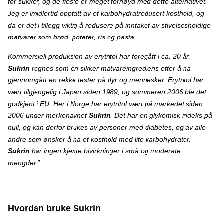
for sukker, og de fleste er meget fornøyd med dette alternativet.
Jeg er imidlertid opptatt av et karbohydratredusert kosthold, og
da er det i tillegg viktig å redusere på inntaket av stivelsesholdige
matvarer som brød, poteter, ris og pasta.
Kommersiell produksjon av erytritol har foregått i ca. 20 år.
Sukrin
regnes som en sikker matvareingrediens etter å ha
gjennomgått en rekke tester på dyr og mennesker. Erytritol har
vært tilgjengelig i Japan siden 1989, og sommeren 2006 ble det
godkjent i EU. Her i Norge har erytritol vært på markedet siden
2006 under merkenavnet
Sukrin
. Det har en glykemisk indeks på
null, og kan derfor brukes av personer med diabetes, og av alle
andre som ønsker å ha et kosthold med lite karbohydrater.
Sukrin
har ingen kjente bivirkninger i små og moderate
mengder.”
Hvordan bruke Sukrin