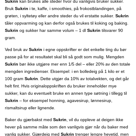
Sukrin
kan brukes alle steder hvor du vanligvis bruker sukker.
Bruk
Sukrin
i te, kaffe, i smoothies, på frokostblandingen, på
grøten, i syltetøy eller andre steder du vil erstatte sukker.
Sukrin
tåler oppvarming og kan derfor også brukes til koking og baking.
Sukrin
og sukker har samme volum – 1 dl
Sukrin
tilsvarer 90
gram.
Ved bruk av
Sukrin
i egne oppskrifter er det enkelte ting du bør
passe på for at resultatet skal bli så godt som mulig. Mengden
Sukrin
bør ikke utgjøre mer enn 1/5 del – eller 20% av den totale
mengden ingredienser. Eksempel: i en bolledeig på 1 kilo er et
100 gram
Sukrin
. Dette utgjør da 10% av totalvekten, og det går
helt fint. Hvis originaloppskriften du bruker inneholder mye
sukker, kan du eventuelt bruke en annen type søtning i tillegg til
Sukrin
– for eksempel honning, agavesirup, lønnesirup,
rismaltsirup eller lignende.
Baker du gjærbakst med
Sukrin
, vil du oppleve at deigen ikke
hever på samme måte som den vanligvis gjør når du baker med
vanlig sukker. Gjærdeig med
Sukrin
trenger lengre hevetid, men