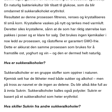
En naturlig bakteriekultur blir tilsatt til glukose, som da blir
omdannet til sukkeralkoholet erythritol.
Resultatet av denne prosessen filtreres, renses og krystalliseres
til små korn. Krystallene vaskes på nytt og tørkes med varmluft.
Deretter siles krystallene, sånn at de som har riktig størrelse kan
pakkes i poser og er klare for salg. Det brukes ingen kjemikalier i
noe ledd av prosessen, og råstoffene er garantert GMO-frie.
Dette er akkurat den samme prosessen som brukes for å
framstille ost, yoghurt og vin – og den er dermed helt naturlig.
Hva er sukkeralkoholer?
Sukkeralkoholer er en gruppe stoffer som opptrer i naturen.
Kjemisk sett har de likheter med både sukker og alkohol – men
på tross av navnet er de ingen av delene. Du blir altså ikke full av
å innta Sukrin. Sukkeralkoholer kalles også polyoler. Sukrin er
basert på et sukkeralkohol som heter erythritol.
Hva skiller Sukrin fra andre sukkeralkoholer?