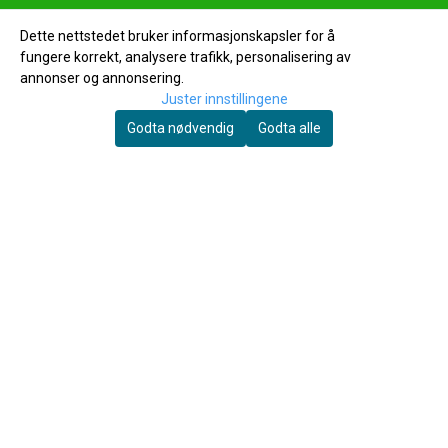
100% norsk helsekostfaghandel på nett helt siden
Dette nettstedet bruker informasjonskapsler for å
2003 Rask levering Fast frakt kr 99
fungere korrekt, analysere trafikk, personalisering av
annonser og annonsering.
Juster innstillingene
Godta nødvendig
Godta alle
Kontakt oss