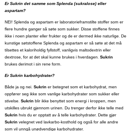
Er Sukrin det samme som Splenda (sukralose) eller
aspartam?
NEI! Splenda og aspartam er laboratorieframstilte stoffer som er
flere hundre ganger så søte som sukker. Disse stoffene finnes
ikke i noen planter eller frukter og de er dermed ikke naturlige. De
kunstige søtstoffene Splenda og aspartam er så søte at det må
tilsettes et kaloriholdig fyllstoff, vanligvis maltodextrin eller
dextrose, for at det skal kunne brukes i hverdagen.
Sukrin
brukes derimot i sin rene form.
Er Sukrin karbohydrater?
Både ja og nei.
Sukrin
er betegnet som et karbohydrat, men
oppfører seg ikke som vanlige karbohydrater som sukker eller
stivelse.
Sukrin
blir ikke benyttet som energi i kroppen, men
utskilles ubrukt gjennom urinen. Du trenger derfor ikke telle med
Sukrin
hvis du er opptatt av å telle karbohydrater. Dette gjør
Sukrin
velegnet ved lavkarbo-kosthold og også for alle andre
som vil unngå unødvendige karbohydrater.