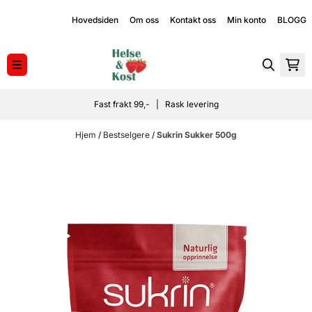
Hopp til innhold
Hovedsiden
Om oss
Kontakt oss
Min konto
BLOGG
Fast frakt 99,- | Rask levering
Hjem
/
Bestselgere
/
Sukrin Sukker 500g