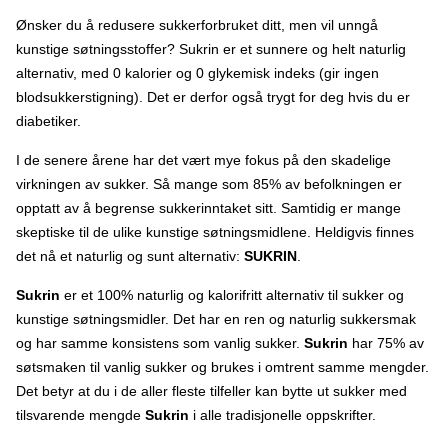
Ønsker du å redusere sukkerforbruket ditt, men vil unngå
kunstige søtningsstoffer? Sukrin er et sunnere og helt naturlig
alternativ, med 0 kalorier og 0 glykemisk indeks (gir ingen
blodsukkerstigning). Det er derfor også trygt for deg hvis du er
diabetiker.
I de senere årene har det vært mye fokus på den skadelige
virkningen av sukker. Så mange som 85% av befolkningen er
opptatt av å begrense sukkerinntaket sitt. Samtidig er mange
skeptiske til de ulike kunstige søtningsmidlene. Heldigvis finnes
det nå et naturlig og sunt alternativ:
SUKRIN
.
Sukrin
er et 100% naturlig og kalorifritt alternativ til sukker og
kunstige søtningsmidler. Det har en ren og naturlig sukkersmak
og har samme konsistens som vanlig sukker.
Sukrin
har 75% av
søtsmaken til vanlig sukker og brukes i omtrent samme mengder.
Det betyr at du i de aller fleste tilfeller kan bytte ut sukker med
tilsvarende mengde
Sukrin
i alle tradisjonelle oppskrifter.