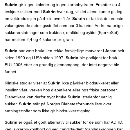
Sukrin
gir ingen kalorier og ingen karbohydrater. Erstatter du 4
teskjeer sukker med
Sukrin
hver dag, vil det alene kunne gi deg
en vektreduksjon på 4 kilo over 1 år.
Sukrin
er faktisk det eneste
volumgivende søtningsstoffet som har 0 kalorier. Andre naturlige
sukkererstatninger som fruktose, maltitol og xylitol (BjørkeSøt)
har mellom 2,4 og 4 kalorier pr. gram.
Sukrin
har vært brukt i en rekke forskjellige matvarer i Japan helt
siden 1990 og i USA siden 1997.
Sukrin
ble godkjent for bruk i
EU i 2006 etter en grundig gjennomgang, der intet negativt ble
funnet.
Kliniske studier viser at
Sukrin
ikke påvirker blodsukkeret eller
insulinnivået, verken hos diabetikere eller hos friske personer.
Diabetikere kan derfor trygt bruke
Sukrin
istedenfor vanlig
sukker.
Sukrin
står på Norges Diabetesforbunds liste over
søtningsstoffer som ikke gir blodsukkerstigning.
Sukrin
er også et godt alternativ til sukker for de som har ADHD,
ved lavkarbo-kosthold og ved candida-diett (candida-soppen kan