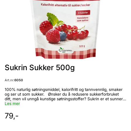
Sukrin Sukker 500g
Art.nr:
6050
100% naturlig søtningsmiddel, kalorifritt og tannvennlig, smaker og ser ut som sukker. Ønsker du å redusere sukkerforbruket ditt, men vil unngå kunstige søtningsstoffer? Sukrin er et sunnere og helt naturlig alternativ, med 0 kalorier og 0 glykemisk indeks (gir ingen blodsukkerstigning). Det er derfor også trygt for deg hvis du er diabetiker. I de senere årene har det vært mye fokus på den skadelige virkningen av sukker. Så mange som 85% av befolkningen er opptatt av å begrense sukkerinntaket sitt. Samtidig er mange skeptiske til de ulike kunstige søtningsmidlene. Heldigvis finnes det nå et naturlig og sunt alternativ: SUKRIN . Sukrin er et 100% naturlig og kalorifritt alternativ til sukker og kunstige søtningsmidler. Det har en ren og naturlig sukkersmak og har samme konsistens som vanlig sukker. Sukrin har 75% av søtsmaken til vanlig sukker og brukes i omtrent samme mengder. Det betyr at du i de aller fleste tilfeller kan bytte ut sukker med tilsvarende mengde Sukrin i alle tradisjonelle oppskrifter. Helt naturlig Sukrin er et 100% naturlig produkt, som består av sukkeralkoholet erythritol. Erythritol finnes naturlig i blant annet druer, pærer og meloner, og har dermed blitt spist av oss mennesker i lang tid. Sukrin blir framstilt ved en naturlig fermenteringsprosess, hvor druesukker blir brukt som utgangspunkt. Sukrin inneholder ingen tilsetningsstoffer og skiller seg fra andre sukkeralkoholer ved at det ikke gir noen form for magebesvær ved normal bruk. Dessuten er det greit å vite at Sukrin ikke gir hull i tennene. Faktisk kan Sukrin virke forebyggende mot karies, ved at det demper veksten av bakterier i munnhulen som fører til karies. Trygt å bruke for alle Sukrin gir ingen kalorier og ingen karbohydrater. Erstatter du 4 teskjeer sukker med Sukrin hver dag, vil det alene kunne gi deg en vektreduksjon på 4 kilo over 1 år. Sukrin er faktisk det eneste volumgivende søtningsstoffet som har 0 kalorier. Andre naturlige sukkererstatninger som fruktose, maltitol og xylitol (BjørkeSøt) har mellom 2,4 og 4 kalorier pr. gram. Sukrin har vært brukt i en rekke forskjellige matvarer i Japan helt siden 1990 og i USA siden 1997. Sukrin ble godkjent for bruk i EU i 2006 etter en grundig gjennomgang, der intet negativt ble funnet. Kliniske studier viser at Sukrin ikke påvirker blodsukkeret eller insulinnivået, verken hos diabetikere eller hos friske personer. Diabetikere kan derfor trygt bruke Sukrin istedenfor vanlig sukker. Sukrin står på Norges Diabetesforbunds liste over søtningsstoffer som ikke gir blodsukkerstigning. Sukrin er også et godt alternativ til sukker for de som har ADHD, ved lavkarbo-kosthold og ved candida-diett (candida-soppen kan ikke nyttegjøre seg av Sukrin ). Sukrin er også trygt for deg som har problemer med frukt (fruktosemalabsorpsjon), siden Sukrin ikke inneholder fruktose og heller ikke blir omdannet til fruktose på noen måte i kroppen. Helseeksperter anbefaler Sukrin Dag Viljen Poleszynski (tidligere redaktør av magasinet Mat&Helse, og det nåværende Helsemagasinet Vitenskap og Fornuft) er en av flere helseeksperter som anbefaler erythritol ( Sukrin ) som et naturlig og ufarlig søtningsmiddel istedenfor vanlig sukker. Det samme gjør Sofie Hexeberg (kostholdsekspert, lege, dr.med.): ”Jeg anbefaler Sukrin til alle mine pasienter som en erstatning for sukker, og de fleste er meget fornøyd med dette alternativet. Jeg er imidlertid opptatt av et karbohydratredusert kosthold, og da er det i tillegg viktig å redusere på inntaket av stivelsesholdige matvarer som brød, poteter, ris og pasta. Kommersiell produksjon av erytritol har foregått i ca. 20 år. Sukrin regnes som en sikker matvareingrediens etter å ha gjennomgått en rekke tester på dyr og mennesker. Erytritol har vært tilgjengelig i Japan siden 1989, og sommeren 2006 ble det godkjent i EU. Her i Norge har erytritol vært på markedet siden 2006 under merkenavnet Sukrin . Det har en glykemisk indeks på null, og kan derfor brukes av personer med diabetes, og av alle andre som ønsker å ha et kosthold med lite karbohydrater. Sukrin har ingen kjente bivirkninger i små og moderate mengder.” Hvordan bruke Sukrin Sukrin kan brukes alle steder hvor du vanligvis bruker sukker. Bruk Sukrin i te, kaffe, i smoothies, på frokostblandingen, på grøten, i syltetøy eller andre steder du vil erstatte sukker. Sukrin tåler oppvarming og kan derfor også brukes til koking og baking. Sukrin og sukker har samme volum – 1 dl Sukrin tilsvarer 90 gram. Ved bruk av Sukrin i egne oppskrifter er det enkelte ting du bør passe på for at resultatet skal bli så godt som mulig. Mengden Sukrin bør ikke utgjøre mer enn 1/5 del – eller 20% av den totale mengden ingredienser. Eksempel: i en bolledeig på 1 kilo er et 100 gram Sukrin . Dette utgjør da 10% av totalvekten, og det går helt fint. Hvis originaloppskriften du bruker inneholder mye sukker, kan du eventuelt bruke en annen type søtning i tillegg til Sukrin – for eksempel honning, agavesirup, lønnesirup, rismaltsirup eller lignende. Baker du gjærbakst med Sukrin , vil du oppleve at deigen ikke hever på samme måte som den vanligvis gjør når du baker med vanlig sukker. Gjærdeig med Sukrin trenger lengre hevetid, men du behøver ikke bekymre deg underveis. Mye av hevingen vil faktisk skje etter at du har satt bakverket inn i ovnen, og resultatet blir like bra. Ved gjærbakst med Sukrin er det viktig at du bruker den vanlige typen gjær (ikke den røde som er for deiger med vanlig sukker). Ofte stilte spørsmål om Sukrin: Er Sukrin naturlig? Ja, Sukrin finnes i naturen i en del frukter som meloner, pærer og druer. I tillegg finnes det i fermenterte matvarer som ost, vin og soyasaus. Er Sukrin trygt for diabetikere? Ja, Sukrin gir ingen blodsukkerstigning og påvirker heller ikke insulinutskillingen. Sukrin kan derfor trygt brukes av diabetikere. Er Sukrin trygt hvis jeg har candida-problemer? Ja, candida-soppen kan ikke nyttegjøre seg av Sukrin. Er Sukrin trygt hvis jeg har fruktosemalabsorpsjon? Ja, Sukrin inneholder ikke fruktose og blir heller ikke omdannet til fruktose i kroppen på noen måte. Er Sukrin godkjent i Norge? Ja, Sukrin (Erythritol) ble godkjent i EU (og Norge) sommeren 2006 etter en grundig vurdering. Det har for øvrig vært på markedet i Japan siden 1990 og i USA siden 1996. Er Sukrin lov å spise etter jødiske eller islamske spiseregler? Ja, Sukrin er sertifisert Kosher og Halal. Hvordan blir Sukrin laget? Sukrin lages gjennom en fermentering av druesukker (glukose). En naturlig bakteriekultur blir tilsatt til glukose, som da blir omdannet til sukkeralkoholet erythritol. Resultatet av denne prosessen filtreres, renses og krystalliseres til små korn. Krystallene vaskes på nytt og tørkes med varmluft. Deretter siles krystallene, sånn at de som har riktig størrelse kan pakkes i poser og er klare for salg. Det brukes ingen kjemikalier i noe ledd av prosessen, og råstoffene er garantert GMO-frie. Dette er akkurat den samme prosessen som brukes for å framstille ost, yoghurt og vin – og den er dermed helt naturlig. Hva er sukkeralkoholer? Sukkeralkoholer er en gruppe stoffer som opptrer i naturen. Kjemisk sett har de likheter med både sukker og alkohol – men på tross av navnet er de ingen av delene. Du blir altså ikke full av å innta Sukrin. Sukkeralkoholer kalles også polyoler. Sukrin er basert på et sukkeralkohol som heter erythritol. Hva skiller Sukrin fra andre sukkeralkoholer? Kroppen behandler Sukrin litt annerledes enn de andre sukkeralkoholene (isomalt, laktitol, maltitol, mannitol, sorbitol og xylitol). Sukrin , det vil si erythritol, er det minste sukkeralkoholet vi kjenner. Det blir tatt opp nesten fullstendig av tynntarmen (90%) og skilt ut uforandret. De andre sukkeralkoholene er større og blir tatt opp ufullstendig i tynntarmen. Deretter går de videre til tykktarmen, der de brytes ned av bakterier. Disse bakteriene produserer fettsyrer og gasser. Fettsyrene tas opp av kroppen som energi. I tillegg trekkes vann ut til tarmen (på grunn av osmotisk trykk), noe som kan føre til løse mage. Sukrin skilles seg altså fra de andre sukkeralkoholene ved at det verken gir energi eller mageubehag ved normal bruk. Er Sukrin det samme som fruktose/fruktsukker? NEI! Fruktose er en sukkerart med 400 kalorier per 100 gram, akkurat som vanlig sukker (sukrose). Sukrin er ikke en sukkerart – Sukrin har 0 kalorier. Er Sukrin det samme som Splenda (sukralose) eller aspartam? NEI! Splenda og aspartam er laboratorieframstilte stoffer som er flere hundre ganger så søte som sukker. Disse stoffene finnes ikke i noen planter eller frukter og de er dermed ikke naturlige. De kunstige søtstoffene Splenda og aspartam er så søte at det må tilsettes et kaloriholdig fyllstoff, vanligvis maltodextrin eller dextrose, for at det skal kunne brukes i hverdagen. Sukrin brukes derimot i sin rene form. Er Sukrin karbohydrater? Både ja og nei. Sukrin er betegnet som et karbohydrat, men oppfører seg ikke som vanlige karbohydrater som sukker eller stivelse. Sukrin blir ikke benyttet som energi i kroppen, men utskilles ubrukt gjennom urinen. Du trenger derfor ikke telle med Sukrin hvis du er opptatt av å telle karbohydrater. Dette gjør Sukrin velegnet ved lavkarbo-kosthold og også for alle andre som vil unngå unødvendige karbohydrater. Hvorfor står det ”Skal ikke benyttes til produksjon av drikkevarer” på Sukrin-posen? EU har bestemt at sukkeralkoholer ikke skal benyttes i drikkevarer, fordi det er l
Les mer
79,-