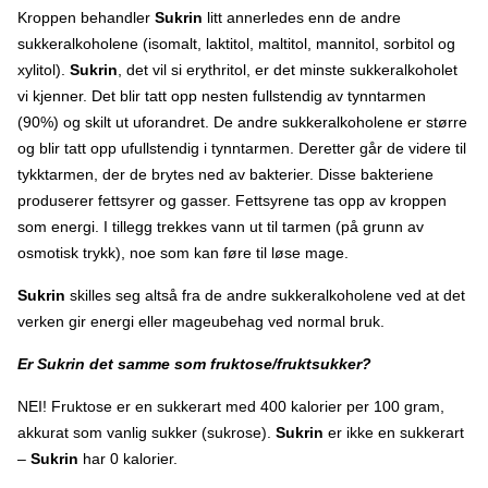
Kroppen behandler
Sukrin
litt annerledes enn de andre
sukkeralkoholene (isomalt, laktitol, maltitol, mannitol, sorbitol og
xylitol).
Sukrin
, det vil si erythritol, er det minste sukkeralkoholet
vi kjenner. Det blir tatt opp nesten fullstendig av tynntarmen
(90%) og skilt ut uforandret. De andre sukkeralkoholene er større
og blir tatt opp ufullstendig i tynntarmen. Deretter går de videre til
tykktarmen, der de brytes ned av bakterier. Disse bakteriene
produserer fettsyrer og gasser. Fettsyrene tas opp av kroppen
som energi. I tillegg trekkes vann ut til tarmen (på grunn av
osmotisk trykk), noe som kan føre til løse mage.
Sukrin
skilles seg altså fra de andre sukkeralkoholene ved at det
verken gir energi eller mageubehag ved normal bruk.
Er Sukrin det samme som fruktose/fruktsukker?
NEI! Fruktose er en sukkerart med 400 kalorier per 100 gram,
akkurat som vanlig sukker (sukrose).
Sukrin
er ikke en sukkerart
–
Sukrin
har 0 kalorier.